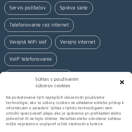
Servis počítačov
Správa siete
Telefonovanie cez internet
Verejná WiFi sieť
Verejný internet
VoIP telefonovanie
Vysokorýchlostný internet
Súhlas s používaním
súborov cookies
Výstavba firemnej siete
Webhosting
Na poskytovanie tých najlepších skúseností používame
technológie, ako sú súbory cookies na ukladanie a/alebo prístup k
informáciám o zariadení. Súhlas s týmito technológiami nám
Zabezpečovací systém
umožní spracovávať údaje, ako je správanie pri prehliadaní alebo
jedinečné ID na tejto stránke. Nesúhlas alebo odvolanie súhlasu
môže nepriaznivo ovplyvniť určité vlastnosti a funkcie.