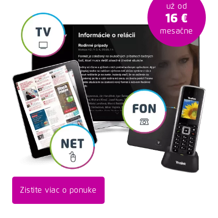
už od
16 €
mesačne
Zistite viac o ponuke